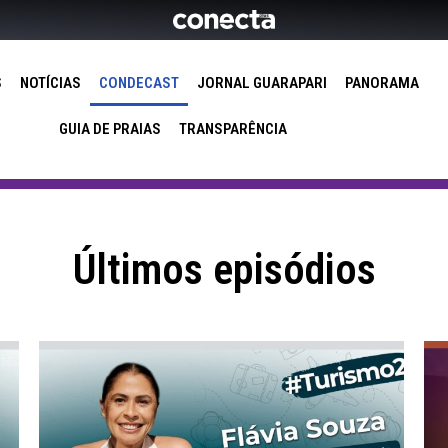
S
NOTÍCIAS
CONDECAST
JORNAL GUARAPARI
PANORAMA
GUIA DE PRAIAS
TRANSPARÊNCIA
Últimos episódios
Curuca: o restaurante que faz
turistas voltarem a Meaípe |
Flávia Souza – Condecast