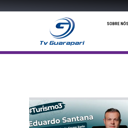
SOBRE NÓ
O que está por trás da
pende
valorização imobiliária em
 alerta
Guarapari? Eduardo Santana –
smo