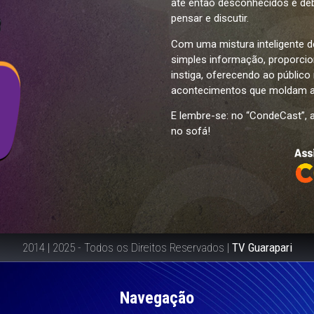
até então desconhecidos e de
pensar e discutir.
Com uma mistura inteligente d
simples informação, proporcio
instiga, oferecendo ao públic
acontecimentos que moldam a
E lembre-se: no “CondeCast”,
no sofá!
2014 | 2025 - Todos os Direitos Reservados |
TV Guarapari
Navegação