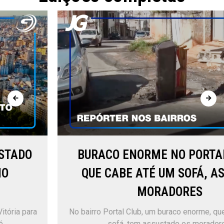
BURACO ENORME NO PORTAL CLUB,
QUE CABE ATÉ UM SOFÁ, ASSUSTA
MORADORES
No bairro Portal Club, um buraco enorme, que cabe até um
sofá, tem assustado os moradores.