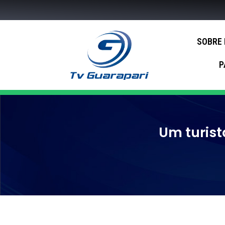
SOBRE
P
Um turist