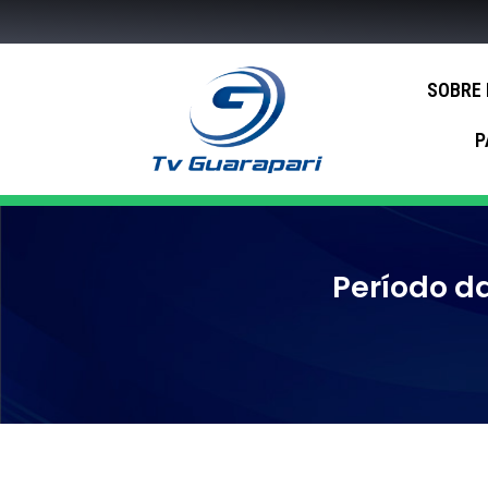
SOBRE
P
Período d