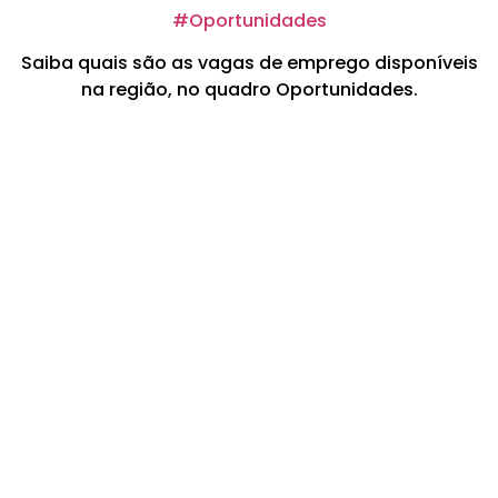
#Oportunidades
Saiba quais são as vagas de emprego disponíveis
na região, no quadro Oportunidades.