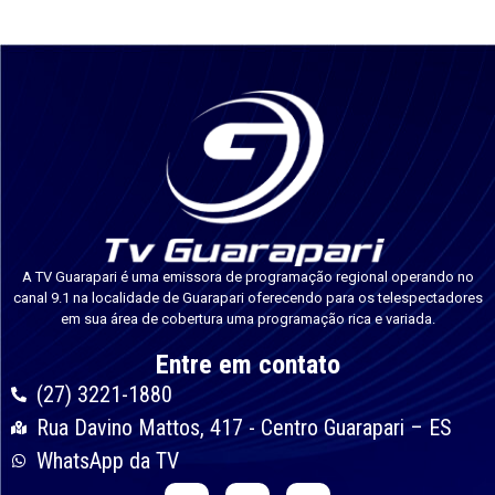
A TV Guarapari é uma emissora de programação regional operando no
canal 9.1 na localidade de Guarapari oferecendo para os telespectadores
em sua área de cobertura uma programação rica e variada.
Entre em contato
(27) 3221-1880
Rua Davino Mattos, 417 - Centro Guarapari – ES
WhatsApp da TV