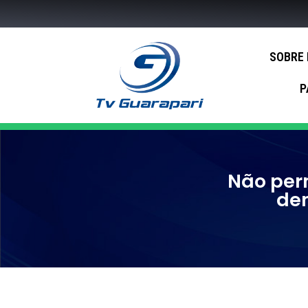
SOBRE
P
Não per
den