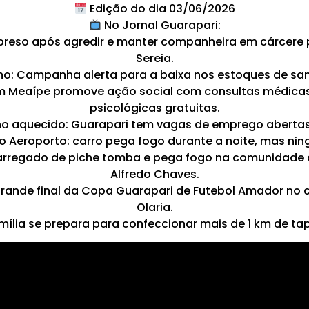
Edição do dia 03/06/2026
No Jornal Guarapari:
 preso após agredir e manter companheira em cárcere 
Sereia.
ho: Campanha alerta para a baixa nos estoques de sa
 em Meaípe promove ação social com consultas médicas
psicológicas gratuitas.
ho aquecido: Guarapari tem vagas de emprego abertas 
ro Aeroporto: carro pega fogo durante a noite, mas ning
regado de piche tomba e pega fogo na comunidade d
Alfredo Chaves.
 grande final da Copa Guarapari de Futebol Amador no
Olaria.
ília se prepara para confeccionar mais de 1 km de tap