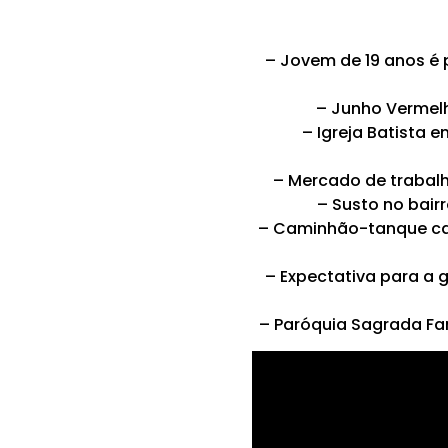
– Jovem de 19 anos é
– Junho Vermel
– Igreja Batista
– Mercado de trabal
– Susto no bair
– Caminhão-tanque car
– Expectativa para a
– Paróquia Sagrada Fam