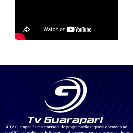
A TV Guarapari é uma emissora de programação regional operando no
canal 9.1 na localidade de Guarapari oferecendo para os telespectadores