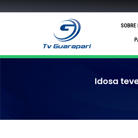
SOBRE
P
Idosa tev