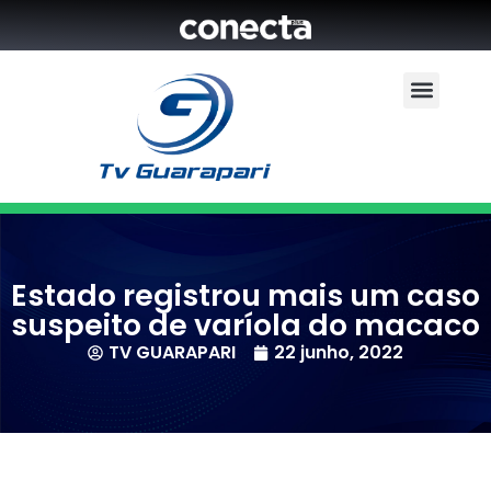
Estado registrou mais um caso
suspeito de varíola do macaco
TV GUARAPARI
22 junho, 2022