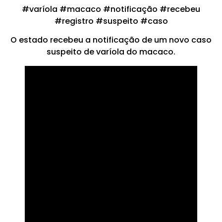
#varíola #macaco #notificação #recebeu
#registro #suspeito #caso
O estado recebeu a notificação de um novo caso
suspeito de varíola do macaco.