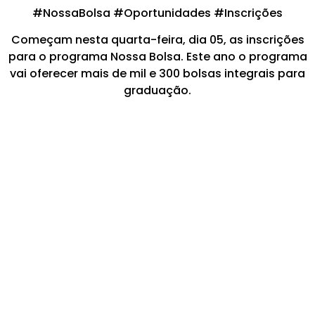
#NossaBolsa #Oportunidades #Inscrições
Começam nesta quarta-feira, dia 05, as inscrições
para o programa Nossa Bolsa. Este ano o programa
vai oferecer mais de mil e 300 bolsas integrais para
graduação.