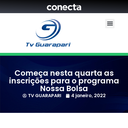
Começa nesta quarta as
inscrições para o programa
Nossa Bolsa
TV GUARAPARI
4 janeiro, 2022