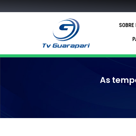
SOBRE
P
As temp