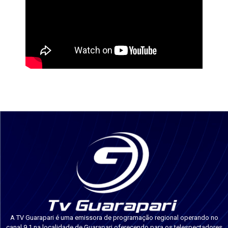
A TV Guarapari é uma emissora de programação regional operando no
canal 9.1 na localidade de Guarapari oferecendo para os telespectadores