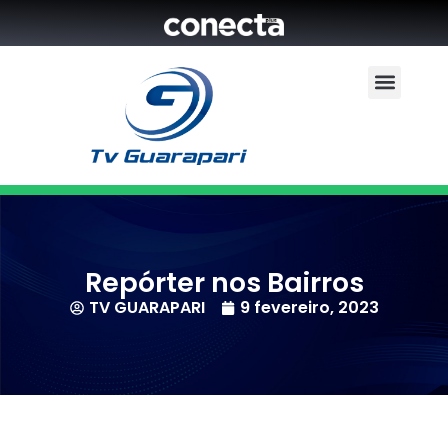
Repórter nos Bairros
TV GUARAPARI
9 fevereiro, 2023