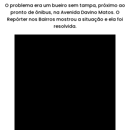
O problema era um bueiro sem tampa, próximo ao
pronto de ônibus, na Avenida Davino Matos. O
Repórter nos Bairros mostrou a situação e ela foi
resolvida.