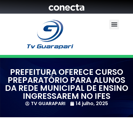
PREFEITURA OFERECE CURSO
PREPARATÓRIO PARA ALUNOS
DA REDE MUNICIPAL DE ENSINO
INGRESSAREM NO IFES
TV GUARAPARI
14 julho, 2025