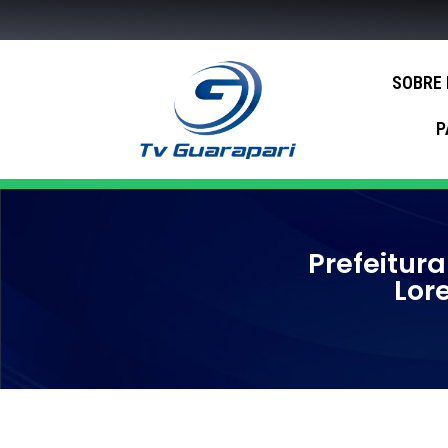
SOBRE
P
Prefeitur
Lor