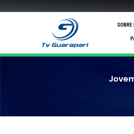
SOBRE
P
Jovem