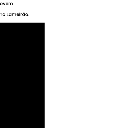
Jovem
rro Lameirão.