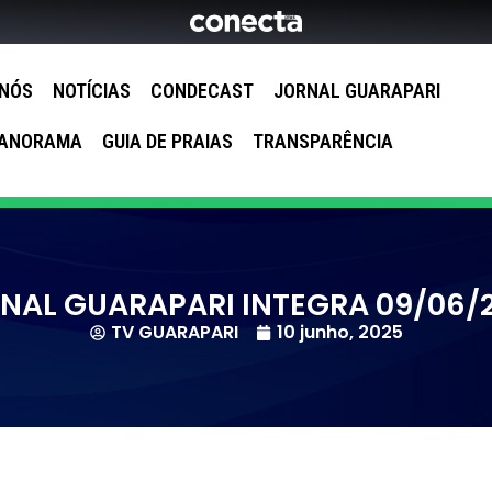
 NÓS
NOTÍCIAS
CONDECAST
JORNAL GUARAPARI
ANORAMA
GUIA DE PRAIAS
TRANSPARÊNCIA
NAL GUARAPARI INTEGRA 09/06/
TV GUARAPARI
10 junho, 2025