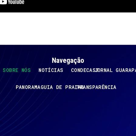
Navegação
SOBRE NÓS
NOTÍCIAS
CONDECAST
JORNAL GUARAP
PANORAMA
GUIA DE PRAIAS
TRANSPARÊNCIA