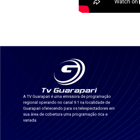
A TV Guarapari é uma emissora de programação
regional operando no canal 9.1 na localidade de
Guarapari oferecendo para os telespectadores em
sua área de cobertura uma programação rica e
variada.