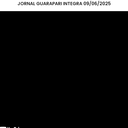
JORNAL GUARAPARI INTEGRA 09/06/2025