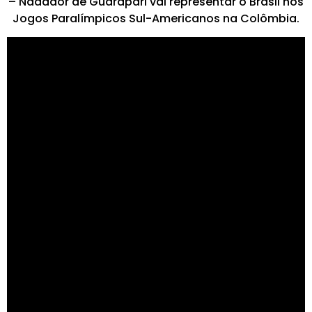
– Nadador de Guarapari vai representar o Brasil nos
Jogos Paralímpicos Sul-Americanos na Colômbia.