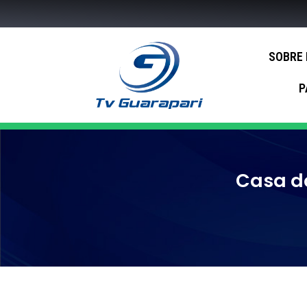
SOBRE
P
Casa d